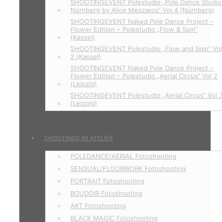
SHOOTINGEVENT Polestudio „Pole Dance Studio
Nürnberg by Alice Meszaros“ Vol 4 (Nürnberg)
SHOOTINGEVENT Naked Pole Dance Project –
Flower Edition – Polestudio „Flow & Spin“
(Kassel)
SHOOTINGEVENT Polestudio „Flow and Spin“ Vo
2 (Kassel)
SHOOTINGEVENT Naked Pole Dance Project –
Flower Edition – Polestudio „Aerial Circus“ Vol 2
(Leipzig)
SHOOTINGEVENT Polestudio „Aerial Circus“ Vol 
(Leizpig)
SHOOTINGS IM ATELIER
POLEDANCE/AERIAL Fotoshooting
SENSUAL/FLOORWORK Fotoshooting
PORTRAIT Fotoshooting
BOUDOIR Fotoshooting
AKT Fotoshooting
BLACK MAGIC Fotoshooting