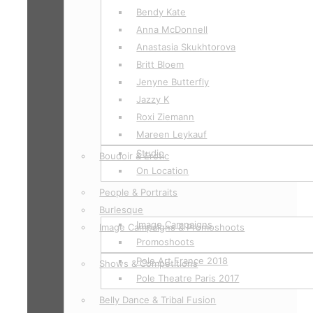
Bendy Kate
Anna McDonnell
Anastasia Skukhtorova
Britt Bloem
Jenyne Butterfly
Jazzy K
Roxi Ziemann
Mareen Leykauf
Studio
Boudoir & Erotic
On Location
People & Portraits
Burlesque
Image Campaigns
Image Campaigns & Promoshoots
Promoshoots
Pole Art France 2018
Shows & Competitions
Pole Theatre Paris 2017
Belly Dance & Tribal Fusion