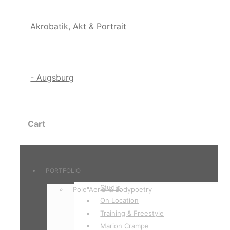
Cart
PORTFOLIO
Studio
Pole Aerial & Bodypoetry
On Location
Training & Freestyle
Marion Crampe