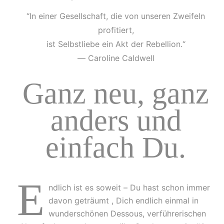
“In einer Gesellschaft, die von unseren Zweifeln
profitiert,
ist Selbstliebe ein Akt der Rebellion.“
― Caroline Caldwell
Ganz neu, ganz
anders und
einfach Du.
E
ndlich ist es soweit – Du hast schon immer
davon geträumt , Dich endlich einmal in
wunderschönen Dessous, verführerischen