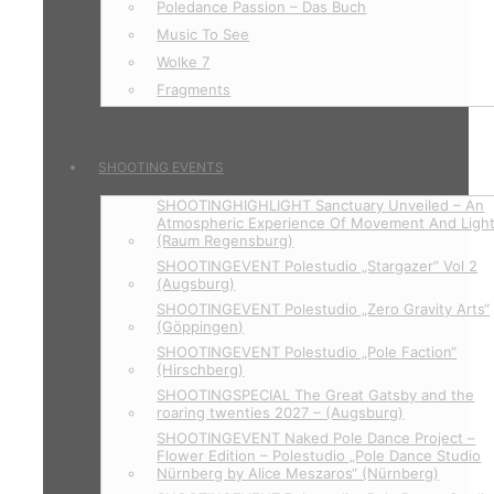
Poledance Passion – Das Buch
Music To See
Wolke 7
Fragments
SHOOTING EVENTS
SHOOTINGHIGHLIGHT Sanctuary Unveiled – An
Atmospheric Experience Of Movement And Ligh
(Raum Regensburg)
SHOOTINGEVENT Polestudio „Stargazer“ Vol 2
(Augsburg)
SHOOTINGEVENT Polestudio „Zero Gravity Arts“
(Göppingen)
SHOOTINGEVENT Polestudio „Pole Faction“
(Hirschberg)
SHOOTINGSPECIAL The Great Gatsby and the
roaring twenties 2027 – (Augsburg)
SHOOTINGEVENT Naked Pole Dance Project –
Flower Edition – Polestudio „Pole Dance Studio
Nürnberg by Alice Meszaros“ (Nürnberg)