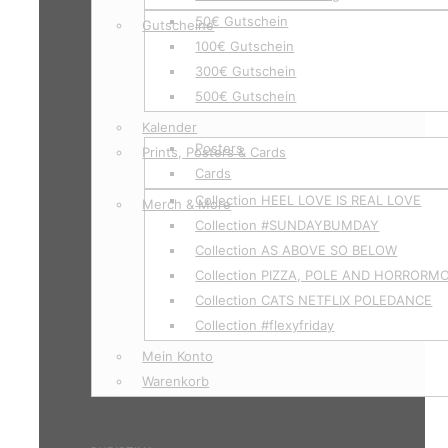
50€ Gutschein
Gutscheine
100€ Gutschein
300€ Gutschein
500€ Gutschein
Kalender
Posters
Prints, Posters & Cards
Cards
Collection HEEL LOVE IS REAL LOVE
Merch & More
Collection #SUNDAYBUMDAY
Collection AS ABOVE SO BELOW
Collection PIZZA, POLE AND HORRORM
Collection CATS NETFLIX POLEDANCE
Collection #flexyfriday
Mein Konto
Warenkorb