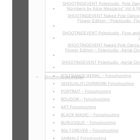
SHOOTINGEVENT Polestudio „Pole Dan
Nürnberg by Alice Meszaros“ Vol 4 (
SHOOTINGEVENT Naked Pole Dance P
Flower Edition – Polestudio „Fl
SHOOTINGEVENT Polestudio „Flow and 
SHOOTINGEVENT Naked Pole Dance P
Flower Edition – Polestudio „Aerial Cir
SHOOTINGEVENT Polestudio „Aerial Circ
POLEDANCE/AERIAL – Fotoshooting
Shootings im Atelier
SENSUAL/FLOORWORK Fotoshooting
PORTRAIT – Fotoshooting
BOUDOIR – Fotoshooting
AKT Fotoshooting
BLACK MAGIC – Fotoshooting
BURLESQUE – Fotoshooting
90s FOREVER – Fotoshooting
ANIMALS Fotoshooting