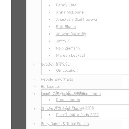
Bendy Kate
Anna McDonnell
Anastasia Skukhtorova
Britt Bloem
Jenyne Butterfly
Jazzy K
Roxi Ziemann
Mareen Leykauf
Studio
Boudoir & Erotic
On Location
People & Portraits
Burlesque
Image Campaigns
Image Campaigns & Promoshoots
Promoshoots
Pole Art France 2018
Shows & Competitions
Pole Theatre Paris 2017
Belly Dance & Tribal Fusion