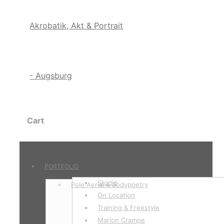
Cart
PORTFOLIO
Studio
Pole Aerial & Bodypoetry
On Location
Training & Freestyle
Marion Crampe