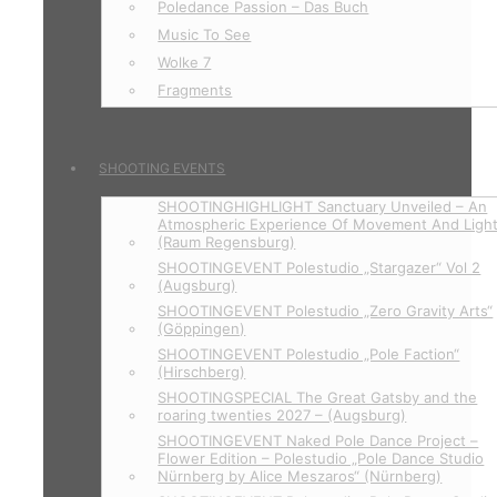
Poledance Passion – Das Buch
Music To See
Wolke 7
Fragments
SHOOTING EVENTS
SHOOTINGHIGHLIGHT Sanctuary Unveiled – An
Atmospheric Experience Of Movement And Ligh
(Raum Regensburg)
SHOOTINGEVENT Polestudio „Stargazer“ Vol 2
(Augsburg)
SHOOTINGEVENT Polestudio „Zero Gravity Arts“
(Göppingen)
SHOOTINGEVENT Polestudio „Pole Faction“
(Hirschberg)
SHOOTINGSPECIAL The Great Gatsby and the
roaring twenties 2027 – (Augsburg)
SHOOTINGEVENT Naked Pole Dance Project –
Flower Edition – Polestudio „Pole Dance Studio
Nürnberg by Alice Meszaros“ (Nürnberg)