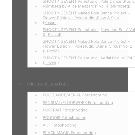
SHOOTINGEVENT Polestudio „Pole Dance Studio
Nürnberg by Alice Meszaros“ Vol 4 (Nürnberg)
SHOOTINGEVENT Naked Pole Dance Project –
Flower Edition – Polestudio „Flow & Spin“
(Kassel)
SHOOTINGEVENT Polestudio „Flow and Spin“ Vo
2 (Kassel)
SHOOTINGEVENT Naked Pole Dance Project –
Flower Edition – Polestudio „Aerial Circus“ Vol 2
(Leipzig)
SHOOTINGEVENT Polestudio „Aerial Circus“ Vol 
(Leizpig)
SHOOTINGS IM ATELIER
POLEDANCE/AERIAL Fotoshooting
SENSUAL/FLOORWORK Fotoshooting
PORTRAIT Fotoshooting
BOUDOIR Fotoshooting
AKT Fotoshooting
BLACK MAGIC Fotoshooting