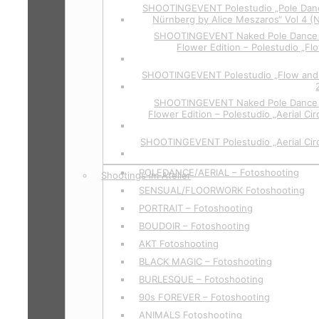
SHOOTINGEVENT Polestudio „Pole Dan
Nürnberg by Alice Meszaros“ Vol 4 (
SHOOTINGEVENT Naked Pole Dance P
Flower Edition – Polestudio „Fl
SHOOTINGEVENT Polestudio „Flow and 
SHOOTINGEVENT Naked Pole Dance P
Flower Edition – Polestudio „Aerial Cir
SHOOTINGEVENT Polestudio „Aerial Circ
POLEDANCE/AERIAL – Fotoshooting
Shootings im Atelier
SENSUAL/FLOORWORK Fotoshooting
PORTRAIT – Fotoshooting
BOUDOIR – Fotoshooting
AKT Fotoshooting
BLACK MAGIC – Fotoshooting
BURLESQUE – Fotoshooting
90s FOREVER – Fotoshooting
ANIMALS Fotoshooting