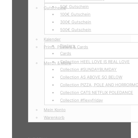
50€ Gutschein
Gutscheine
100€ Gutschein
300€ Gutschein
500€ Gutschein
Kalender
Posters
Prints, Posters & Cards
Cards
Collection HEEL LOVE IS REAL LOVE
Merch & More
Collection #SUNDAYBUMDAY
Collection AS ABOVE SO BELOW
Collection PIZZA, POLE AND HORRORM
Collection CATS NETFLIX POLEDANCE
Collection #flexyfriday
Mein Konto
Warenkorb