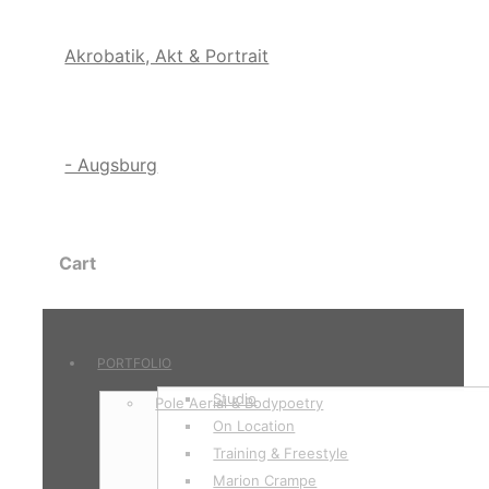
Cart
PORTFOLIO
Studio
Pole Aerial & Bodypoetry
On Location
Training & Freestyle
Marion Crampe