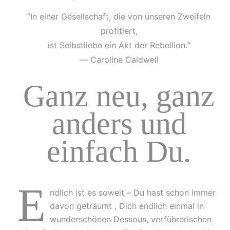
“In einer Gesellschaft, die von unseren Zweifeln
profitiert,
ist Selbstliebe ein Akt der Rebellion.“
― Caroline Caldwell
Ganz neu, ganz
anders und
einfach Du.
E
ndlich ist es soweit – Du hast schon immer
davon geträumt , Dich endlich einmal in
wunderschönen Dessous, verführerischen