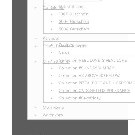
50€ Gutschein
Gutscheine
100€ Gutschein
300€ Gutschein
500€ Gutschein
Kalender
Posters
Prints, Posters & Cards
Cards
Collection HEEL LOVE IS REAL LOVE
Merch & More
Collection #SUNDAYBUMDAY
Collection AS ABOVE SO BELOW
Collection PIZZA, POLE AND HORRORM
Collection CATS NETFLIX POLEDANCE
Collection #flexyfriday
Mein Konto
Warenkorb