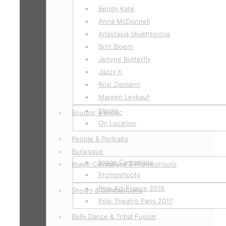
Bendy Kate
Anna McDonnell
Anastasia Skukhtorova
Britt Bloem
Jenyne Butterfly
Jazzy K
Roxi Ziemann
Mareen Leykauf
Studio
Boudoir & Erotic
On Location
People & Portraits
Burlesque
Image Campaigns
Image Campaigns & Promoshoots
Promoshoots
Pole Art France 2018
Shows & Competitions
Pole Theatre Paris 2017
Belly Dance & Tribal Fusion