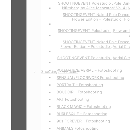
SHOOTINGEVENT Polestudio „Pole Dan
Nürnberg by Alice Meszaros“ Vol 4 (
SHOOTINGEVENT Naked Pole Dance P
Flower Edition – Polestudio „Fl
SHOOTINGEVENT Polestudio „Flow and 
SHOOTINGEVENT Naked Pole Dance P
Flower Edition – Polestudio „Aerial Cir
SHOOTINGEVENT Polestudio „Aerial Circ
POLEDANCE/AERIAL – Fotoshooting
Shootings im Atelier
SENSUAL/FLOORWORK Fotoshooting
PORTRAIT – Fotoshooting
BOUDOIR – Fotoshooting
AKT Fotoshooting
BLACK MAGIC – Fotoshooting
BURLESQUE – Fotoshooting
90s FOREVER – Fotoshooting
ANIMALS Fotoshooting