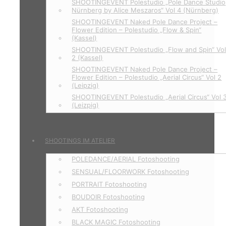
SHOOTINGEVENT Polestudio „Pole Dance Studio
Nürnberg by Alice Meszaros“ Vol 4 (Nürnberg)
SHOOTINGEVENT Naked Pole Dance Project –
Flower Edition – Polestudio „Flow & Spin“
(Kassel)
SHOOTINGEVENT Polestudio „Flow and Spin“ Vo
2 (Kassel)
SHOOTINGEVENT Naked Pole Dance Project –
Flower Edition – Polestudio „Aerial Circus“ Vol 2
(Leipzig)
SHOOTINGEVENT Polestudio „Aerial Circus“ Vol 
(Leizpig)
SHOOTINGS IM ATELIER
POLEDANCE/AERIAL Fotoshooting
SENSUAL/FLOORWORK Fotoshooting
PORTRAIT Fotoshooting
BOUDOIR Fotoshooting
AKT Fotoshooting
BLACK MAGIC Fotoshooting