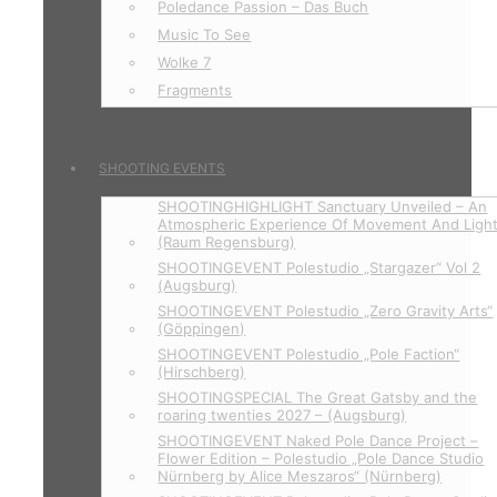
Poledance Passion – Das Buch
Music To See
Wolke 7
Fragments
SHOOTING EVENTS
SHOOTINGHIGHLIGHT Sanctuary Unveiled – An
Atmospheric Experience Of Movement And Ligh
(Raum Regensburg)
SHOOTINGEVENT Polestudio „Stargazer“ Vol 2
(Augsburg)
SHOOTINGEVENT Polestudio „Zero Gravity Arts“
(Göppingen)
SHOOTINGEVENT Polestudio „Pole Faction“
(Hirschberg)
SHOOTINGSPECIAL The Great Gatsby and the
roaring twenties 2027 – (Augsburg)
SHOOTINGEVENT Naked Pole Dance Project –
Flower Edition – Polestudio „Pole Dance Studio
Nürnberg by Alice Meszaros“ (Nürnberg)