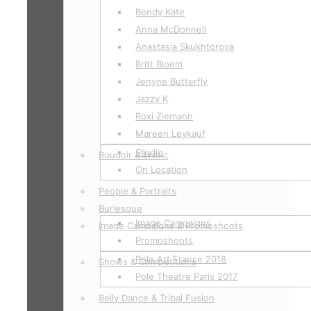
Bendy Kate
Anna McDonnell
Anastasia Skukhtorova
Britt Bloem
Jenyne Butterfly
Jazzy K
Roxi Ziemann
Mareen Leykauf
Studio
Boudoir & Erotic
On Location
People & Portraits
Burlesque
Image Campaigns
Image Campaigns & Promoshoots
Promoshoots
Pole Art France 2018
Shows & Competitions
Pole Theatre Paris 2017
Belly Dance & Tribal Fusion