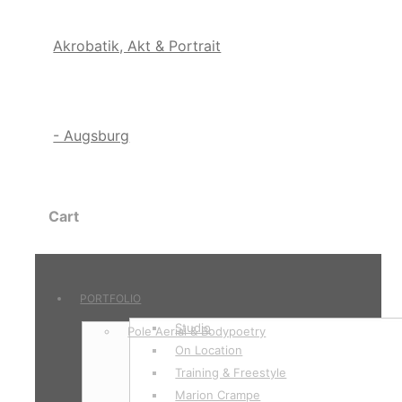
Cart
PORTFOLIO
Studio
Pole Aerial & Bodypoetry
On Location
Training & Freestyle
Marion Crampe