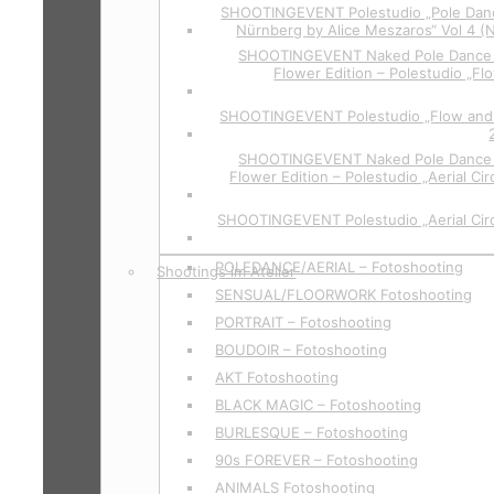
SHOOTINGEVENT Polestudio „Pole Dan
Nürnberg by Alice Meszaros“ Vol 4 (
SHOOTINGEVENT Naked Pole Dance P
Flower Edition – Polestudio „Fl
SHOOTINGEVENT Polestudio „Flow and 
SHOOTINGEVENT Naked Pole Dance P
Flower Edition – Polestudio „Aerial Cir
SHOOTINGEVENT Polestudio „Aerial Circ
POLEDANCE/AERIAL – Fotoshooting
Shootings im Atelier
SENSUAL/FLOORWORK Fotoshooting
PORTRAIT – Fotoshooting
BOUDOIR – Fotoshooting
AKT Fotoshooting
BLACK MAGIC – Fotoshooting
BURLESQUE – Fotoshooting
90s FOREVER – Fotoshooting
ANIMALS Fotoshooting