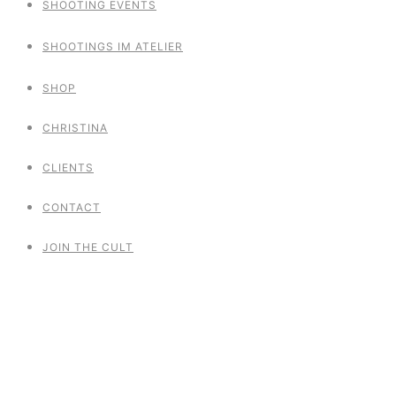
SHOOTING EVENTS
SHOOTINGS IM ATELIER
SHOP
CHRISTINA
CLIENTS
CONTACT
JOIN THE CULT
Sacred Water
Báthory meets Ophelia