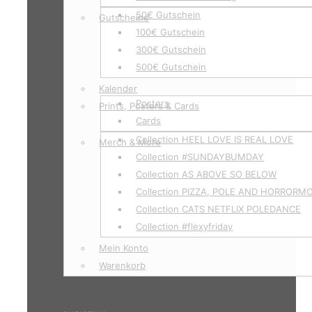
50€ Gutschein
Gutscheine
100€ Gutschein
300€ Gutschein
500€ Gutschein
Kalender
Posters
Prints, Posters & Cards
Cards
Collection HEEL LOVE IS REAL LOVE
Merch & More
Collection #SUNDAYBUMDAY
Collection AS ABOVE SO BELOW
Collection PIZZA, POLE AND HORRORM
Collection CATS NETFLIX POLEDANCE
Collection #flexyfriday
Mein Konto
Warenkorb