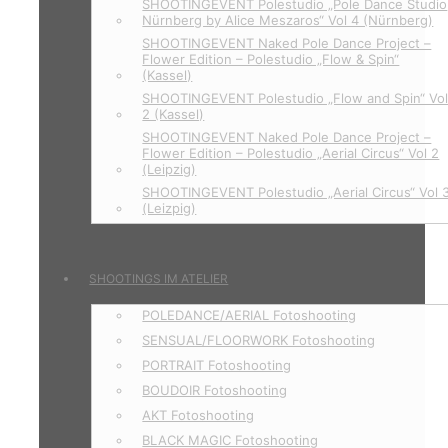
SHOOTINGEVENT Polestudio „Pole Dance Studio
Nürnberg by Alice Meszaros“ Vol 4 (Nürnberg)
SHOOTINGEVENT Naked Pole Dance Project –
Flower Edition – Polestudio „Flow & Spin“
(Kassel)
SHOOTINGEVENT Polestudio „Flow and Spin“ Vo
2 (Kassel)
SHOOTINGEVENT Naked Pole Dance Project –
Flower Edition – Polestudio „Aerial Circus“ Vol 2
(Leipzig)
SHOOTINGEVENT Polestudio „Aerial Circus“ Vol 
(Leizpig)
SHOOTINGS IM ATELIER
POLEDANCE/AERIAL Fotoshooting
SENSUAL/FLOORWORK Fotoshooting
PORTRAIT Fotoshooting
BOUDOIR Fotoshooting
AKT Fotoshooting
BLACK MAGIC Fotoshooting