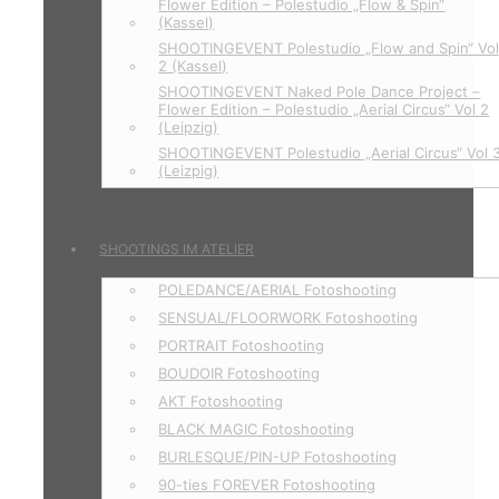
Flower Edition – Polestudio „Flow & Spin“
(Kassel)
SHOOTINGEVENT Polestudio „Flow and Spin“ Vo
2 (Kassel)
SHOOTINGEVENT Naked Pole Dance Project –
Flower Edition – Polestudio „Aerial Circus“ Vol 2
(Leipzig)
SHOOTINGEVENT Polestudio „Aerial Circus“ Vol 
(Leizpig)
SHOOTINGS IM ATELIER
POLEDANCE/AERIAL Fotoshooting
SENSUAL/FLOORWORK Fotoshooting
PORTRAIT Fotoshooting
BOUDOIR Fotoshooting
AKT Fotoshooting
BLACK MAGIC Fotoshooting
BURLESQUE/PIN-UP Fotoshooting
90-ties FOREVER Fotoshooting