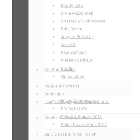
Bendy Kate
Anna McDonnell
Anastasia Skukhtorova
Britt Bloem
Jenyne Butterfly
Jazzy K
Roxi Ziemann
Mareen Leykauf
Studio
Boudoir & Erotic
On Location
People & Portraits
Burlesque
Image Campaigns
Image Campaigns & Promoshoots
Promoshoots
Pole Art France 2018
Shows & Competitions
Pole Theatre Paris 2017
Belly Dance & Tribal Fusion