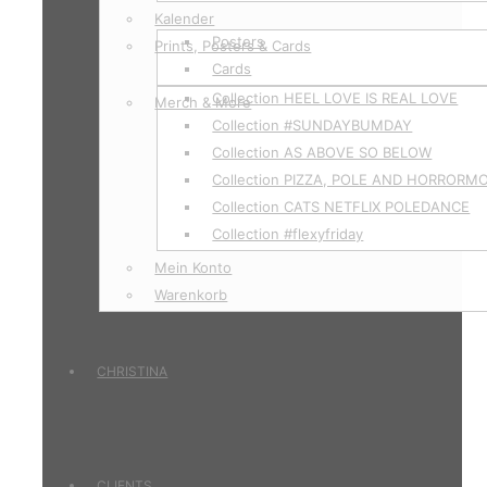
Kalender
Posters
Prints, Posters & Cards
Cards
Collection HEEL LOVE IS REAL LOVE
Merch & More
Collection #SUNDAYBUMDAY
Collection AS ABOVE SO BELOW
Collection PIZZA, POLE AND HORRORM
Collection CATS NETFLIX POLEDANCE
Collection #flexyfriday
Mein Konto
Warenkorb
CHRISTINA
CLIENTS