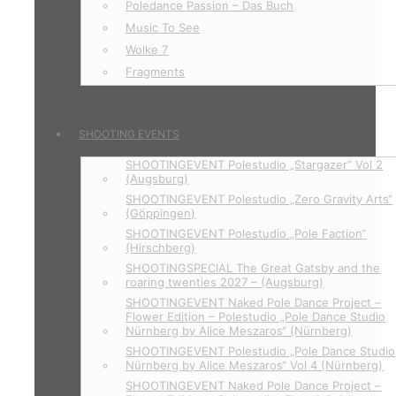
Poledance Passion – Das Buch
Music To See
Wolke 7
Fragments
SHOOTING EVENTS
SHOOTINGEVENT Polestudio „Stargazer“ Vol 2
(Augsburg)
SHOOTINGEVENT Polestudio „Zero Gravity Arts“
(Göppingen)
SHOOTINGEVENT Polestudio „Pole Faction“
(Hirschberg)
SHOOTINGSPECIAL The Great Gatsby and the
roaring twenties 2027 – (Augsburg)
SHOOTINGEVENT Naked Pole Dance Project –
Flower Edition – Polestudio „Pole Dance Studio
Nürnberg by Alice Meszaros“ (Nürnberg)
SHOOTINGEVENT Polestudio „Pole Dance Studio
Nürnberg by Alice Meszaros“ Vol 4 (Nürnberg)
SHOOTINGEVENT Naked Pole Dance Project –