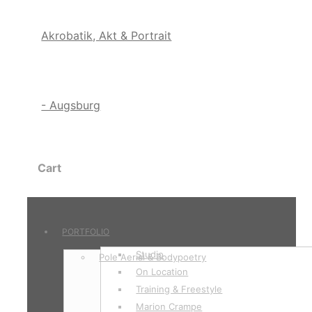
Cart
PORTFOLIO
Studio
Pole Aerial & Bodypoetry
On Location
Training & Freestyle
Marion Crampe