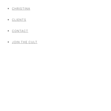
CHRISTINA
CLIENTS
CONTACT
JOIN THE CULT
Your Pole
Dream
POLE HEELS YOGA TEASE