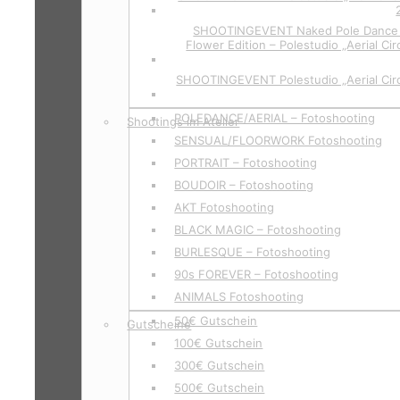
SHOOTINGEVENT Naked Pole Dance P
Flower Edition – Polestudio „Aerial Cir
SHOOTINGEVENT Polestudio „Aerial Circ
POLEDANCE/AERIAL – Fotoshooting
Shootings im Atelier
SENSUAL/FLOORWORK Fotoshooting
PORTRAIT – Fotoshooting
BOUDOIR – Fotoshooting
AKT Fotoshooting
BLACK MAGIC – Fotoshooting
BURLESQUE – Fotoshooting
90s FOREVER – Fotoshooting
ANIMALS Fotoshooting
50€ Gutschein
Gutscheine
100€ Gutschein
300€ Gutschein
500€ Gutschein