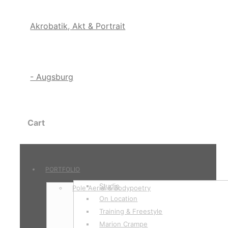
Cart
PORTFOLIO
Studio
Pole Aerial & Bodypoetry
On Location
Training & Freestyle
Marion Crampe