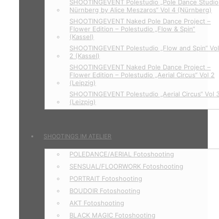
SHOOTINGEVENT Polestudio „Pole Dance Studio
Nürnberg by Alice Meszaros“ Vol 4 (Nürnberg)
SHOOTINGEVENT Naked Pole Dance Project –
Flower Edition – Polestudio „Flow & Spin“
(Kassel)
SHOOTINGEVENT Polestudio „Flow and Spin“ Vo
2 (Kassel)
SHOOTINGEVENT Naked Pole Dance Project –
Flower Edition – Polestudio „Aerial Circus“ Vol 2
(Leipzig)
SHOOTINGEVENT Polestudio „Aerial Circus“ Vol 
(Leizpig)
SHOOTINGS IM ATELIER
POLEDANCE/AERIAL Fotoshooting
SENSUAL/FLOORWORK Fotoshooting
PORTRAIT Fotoshooting
BOUDOIR Fotoshooting
AKT Fotoshooting
BLACK MAGIC Fotoshooting