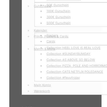
50€ Gutschein
Gutscheine
100€ Gutschein
300€ Gutschein
500€ Gutschein
Kalender
Posters
Prints, Posters & Cards
Cards
Collection HEEL LOVE IS REAL LOVE
Merch & More
Collection #SUNDAYBUMDAY
Collection AS ABOVE SO BELOW
Collection PIZZA, POLE AND HORRORM
Collection CATS NETFLIX POLEDANCE
Collection #flexyfriday
Mein Konto
Warenkorb