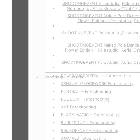
SHOOTINGEVENT Polestudio „Pole Dan
Nürnberg by Alice Meszaros“ Vol 4 (
SHOOTINGEVENT Naked Pole Dance P
Flower Edition – Polestudio „Fl
SHOOTINGEVENT Polestudio „Flow and 
SHOOTINGEVENT Naked Pole Dance P
Flower Edition – Polestudio „Aerial Cir
SHOOTINGEVENT Polestudio „Aerial Circ
POLEDANCE/AERIAL – Fotoshooting
Shootings im Atelier
SENSUAL/FLOORWORK Fotoshooting
PORTRAIT – Fotoshooting
BOUDOIR – Fotoshooting
AKT Fotoshooting
BLACK MAGIC – Fotoshooting
BURLESQUE – Fotoshooting
90s FOREVER – Fotoshooting
ANIMALS Fotoshooting