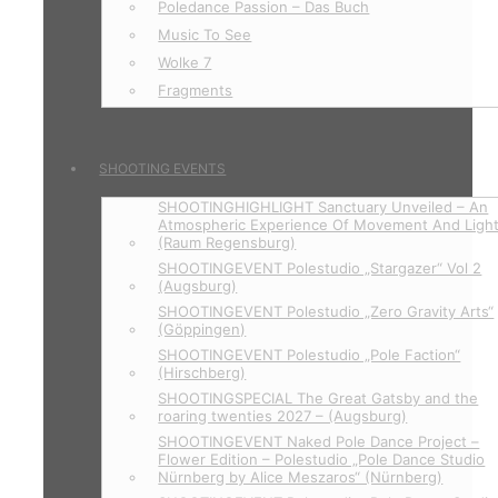
Poledance Passion – Das Buch
Music To See
Wolke 7
Fragments
SHOOTING EVENTS
SHOOTINGHIGHLIGHT Sanctuary Unveiled – An
Atmospheric Experience Of Movement And Ligh
(Raum Regensburg)
SHOOTINGEVENT Polestudio „Stargazer“ Vol 2
(Augsburg)
SHOOTINGEVENT Polestudio „Zero Gravity Arts“
(Göppingen)
SHOOTINGEVENT Polestudio „Pole Faction“
(Hirschberg)
SHOOTINGSPECIAL The Great Gatsby and the
roaring twenties 2027 – (Augsburg)
SHOOTINGEVENT Naked Pole Dance Project –
Flower Edition – Polestudio „Pole Dance Studio
Nürnberg by Alice Meszaros“ (Nürnberg)