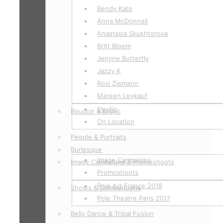
Bendy Kate
Anna McDonnell
Anastasia Skukhtorova
Britt Bloem
Jenyne Butterfly
Jazzy K
Roxi Ziemann
Mareen Leykauf
Studio
Boudoir & Erotic
On Location
People & Portraits
Burlesque
Image Campaigns
Image Campaigns & Promoshoots
Promoshoots
Pole Art France 2018
Shows & Competitions
Pole Theatre Paris 2017
Belly Dance & Tribal Fusion